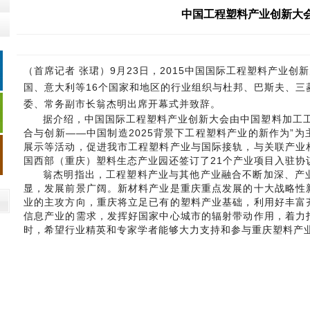
中国工程塑料产业创新大
（首席记者 张珺）9月23日，2015中国国际工程塑料产业
国、意大利等16个国家和地区的行业组织与杜邦、巴斯夫、三
委、常务副市长翁杰明出席开幕式并致辞。
据介绍，中国国际工程塑料产业创新大会由中国塑料加工工
合与创新——中国制造2025背景下工程塑料产业的新作为”
展示等活动，促进我市工程塑料产业与国际接轨，与关联产业
国西部（重庆）塑料生态产业园还签订了21个产业项目入驻协
翁杰明指出，工程塑料产业与其他产业融合不断加深、产
显，发展前景广阔。新材料产业是重庆重点发展的十大战略性
业的主攻方向，重庆将立足已有的塑料产业基础，利用好丰富
信息产业的需求，发挥好国家中心城市的辐射带动作用，着力
时，希望行业精英和专家学者能够大力支持和参与重庆塑料产