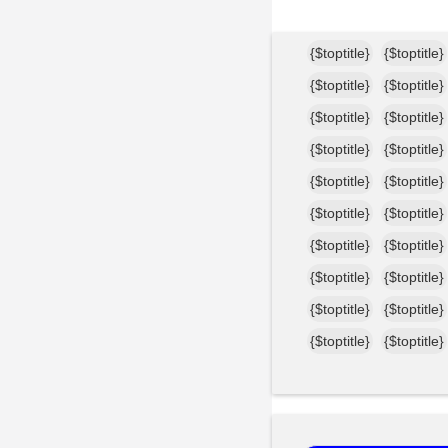
{$toptitle}
{$toptitle}
{$toptitle}
{$toptitle}
{$toptitle}
{$toptitle}
{$toptitle}
{$toptitle}
{$toptitle}
{$toptitle}
{$toptitle}
{$toptitle}
{$toptitle}
{$toptitle}
{$toptitle}
{$toptitle}
{$toptitle}
{$toptitle}
{$toptitle}
{$toptitle}