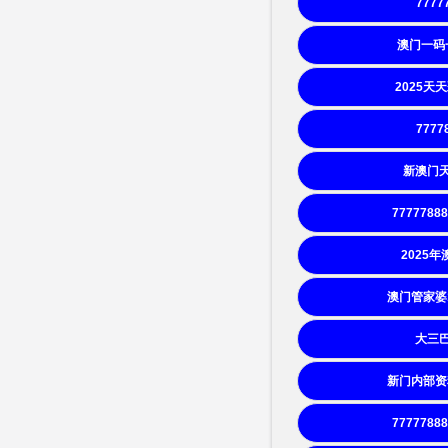
777
澳门一码
2025
777
新澳门天
777778
2025
澳门管家婆
大三
新门内部资
777778