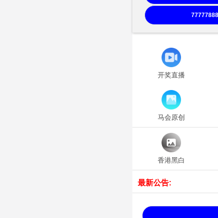
77777
开奖直播
马会原创
香港黑白
最新公告: