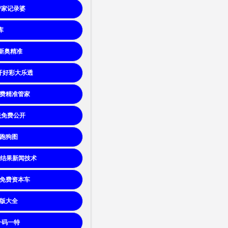
8管家记录婆
库
88新奥精准
天开好彩大乐透
8免费精准管家
坛免费公开
版跑狗图
开奖结果新闻技术
版免费资本车
正版大全
一码一特