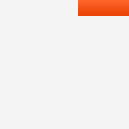
全站标签云