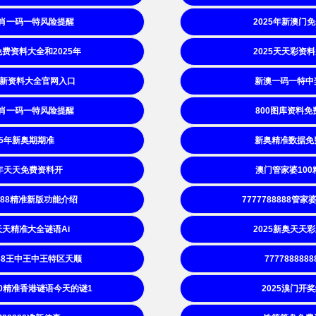
肖一码一特风险提醒
2025年新澳门
免费资料大全和2025年
2025天天彩资
年最新资料大全官网入口
新澳一码一特中
肖一码一特风险提醒
800图库资料
25年新奥期期准
新奥精准数据免
5年天天免费资料开
澳门管家婆10
8888精准新版功能介绍
7777788888管
天精准大全谜语Ai
2025新奥天天
8888王中王中王特区天顺
777788888
0精准香港谜语今天的谜1
2025溴门开