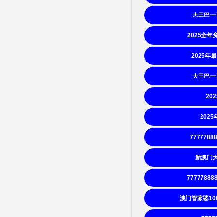
大三巴一
2025全年
2025
大三巴一
20
202
777778
新澳门天
777778
澳门管家婆10